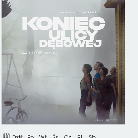
Dziś
Pn
Wt
Śr
Cz
Pt
Sb