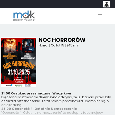
0
'
0,00
Główne
PLN
NOC HORRORÓW
14
52
Horror | Od lat 15 | 245 min
21:00 Oszukać przeznacznie: Wiezy krwi
Dręczona koszmarami dziewczyna odkrywa, że jej babcia przed laty
oszukała przeznaczenie. Teraz śmierć postanowiła upomnieć się o
całą rodzinę.
23:00 Obecność 4: Ostatnie Namaszczenie
"Obecność 4: Ostatnie namaszczenie" to następny fascynujący