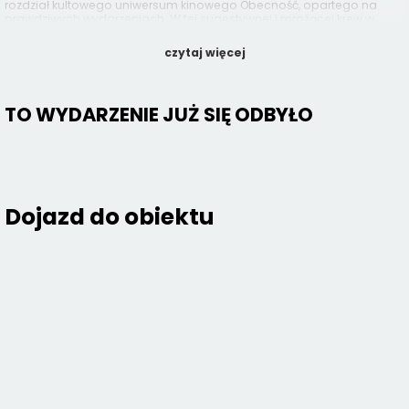
rozdział kultowego uniwersum kinowego Obecność, opartego na
prawdziwych wydarzeniach. W tej sugestywnej i mrożącej krew w
żyłach części popularnego cyklu Vera Farmiga i Patrick Wilson jeszcze
raz spotykają się, żeby po raz ostatni wcielić się w role słynnych,
czytaj więcej
autentycznych badaczy zjawisk paranormalnych –
Eda i Lorraine Warrenów.
TO WYDARZENIE JUŻ SIĘ ODBYŁO
Dojazd do obiektu